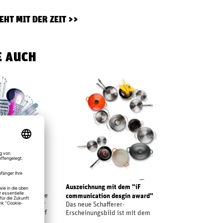
EHT MIT DER ZEIT
E AUCH
er
Auszeichnung mit dem "iF
ngen entwickelte
communication desgin award"
ter Betrieb. Der
Das neue Schafferer-
stronomiebedarf
Erscheinungsbild ist mit dem
handel für Glas,
begehrten "iF communication