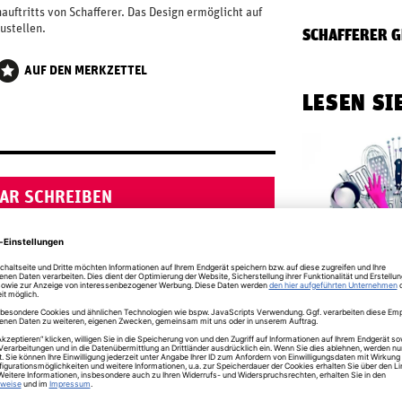
ftritts von Schafferer. Das Design ermöglicht auf
ustellen.
SCHAFFERER G
AUF DEN MERKZETTEL
LESEN SI
AR SCHREIBEN
125 Jahre Schaffer
Aus kleinsten Anfä
sich ein renommier
Großhandel für Ga
und der Facheinzel