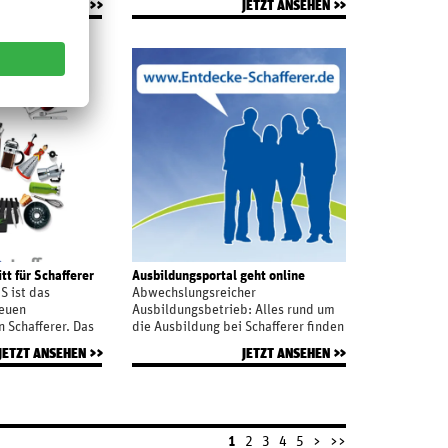
JETZT ANSEHEN
JETZT ANSEHEN
shaltswaren
design award 2013“ ausgezeichnet
n Marktführern
worden. Die international besetzte
Jury würdigt damit die
herausragende Designleistung
von identis für den
Unternehmensauftritt von
Schafferer.
t für Schafferer
Ausbildungsportal geht online
 ist das
Abwechslungsreicher
euen
Ausbildungsbetrieb: Alles rund um
 Schafferer. Das
die Ausbildung bei Schafferer finden
auf kreative
Sie online auf entdecke-
JETZT ANSEHEN
JETZT ANSEHEN
vielfalt des
schafferer.de
ustellen.
1
2
3
4
5
>
>>