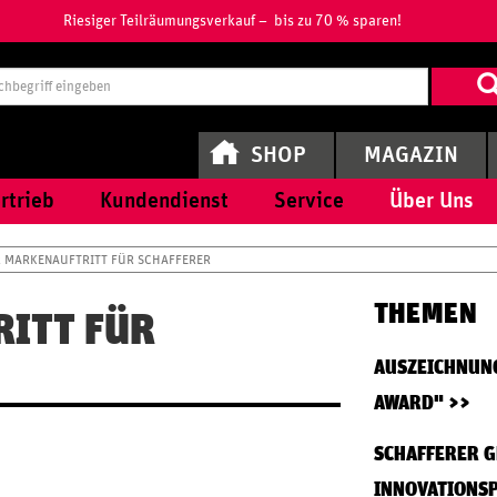
Riesiger Teilräumungsverkauf – bis zu 70 % sparen!
Suchbegri
eingeben
SHOP
MAGAZIN
rtrieb
Kundendienst
Service
Über Uns
 MARKENAUFTRITT FÜR SCHAFFERER
THEMEN
ITT FÜR
AUSZEICHNUNG
AWARD"
SCHAFFERER G
INNOVATIONSP