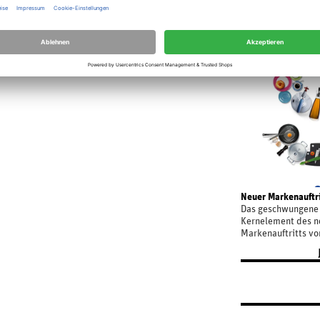
Porzellan und Hau
zählen heute zu de
der Branche.
Neuer Markenauftrit
Das geschwungene S
Kernelement des n
Markenauftritts von
Design ermöglicht 
Weise, die Produkt
Unternehmens darz