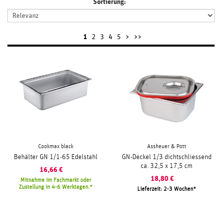
Sortierung:
1
2
3
4
5
>
>>
Cookmax black
Assheuer & Pott
Behälter GN 1/1-65 Edelstahl
GN-Deckel 1/3 dichtschliessend
ca. 32,5 x 17,5 cm
16,66
€
18,80
€
Mitnahme im Fachmarkt oder
Zustellung in 4-6 Werktagen.
Lieferzeit: 2-3 Wochen