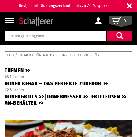
Riesiger Teilräumungsverkauf – bis zu 70 % sparen!
0
Suchbegriff
eingeben
START
THEMEN
DÖNER KEBAB – DAS PERFEKTE ZUBEHÖR
THEMEN
>>
691 Treffer
DÖNER KEBAB – DAS PERFEKTE ZUBEHÖR
>>
286 Treffer
DÖNERGRILLS
>>
DÖNERMESSER
>>
FRITTEUSEN
>>
GN-BEHÄLTER
>>