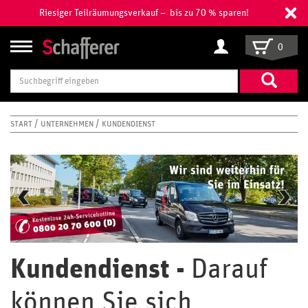
Riesiger Teilräumungsverkauf – bis zu 70 % sparen!
0
Suchbegriff
eingeben
START
UNTERNEHMEN
KUNDENDIENST
Kundendienst -
Darauf
können Sie sich