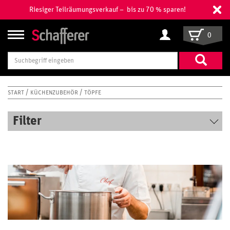
Riesiger Teilräumungsverkauf – bis zu 70 % sparen!
0
Suchbegriff
eingeben
START
KÜCHENZUBEHÖR
TÖPFE
Filter