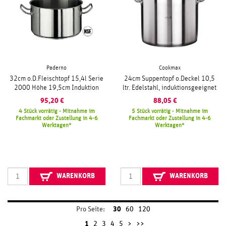
Paderno
Cookmax
32cm o.D.Fleischtopf 15,4l Serie
24cm Suppentopf o.Deckel 10,5
2000 Höhe 19,5cm Induktion
ltr. Edelstahl, induktionsgeeignet
95,20
€
88,05
€
4 Stück vorrätig - Mitnahme im
5 Stück vorrätig - Mitnahme im
Fachmarkt oder Zustellung in 4-6
Fachmarkt oder Zustellung in 4-6
Werktagen
Werktagen
WARENKORB
WARENKORB
Pro Seite:
30
60
120
1
2
3
4
5
>
>>