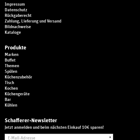
Impressum
Datenschutz
Rückgaberecht
Zahlung, Lieferung und Versand
Bildnachweise
Kataloge
Produkte
Marken
Buffet
Themen
Spülen
Küchenzubehör
Tisch
Kochen
Küchengeräte
Was ist bei der Auswahl eines Gastro-
Bar
Kühlen
Topfes zu beachten
Beim Kauf von Gastro-Töpfen gibt es einige Punkte zu beachten, um
Schafferer-Newsletter
Ihnen die Auswahl zu erleichtern. So verfügen die hochwertigen Töpfe
Jetzt anmelden und beim nächsten Einkauf 10€ sparen!
über einen
ebenen Boden
, der für eine gleichmäßige Wärmeverteilung
sorgt, was dazu führt, dass das Risiko des Anbrennens minimiert wird.
E-
*