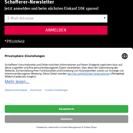
Schafferer-Newsletter
Jetzt anmelden und beim nächsten Einkauf 10€ sparen!
E-
*
Mail-
Adresse
ANMELDEN
*
Pflichtfeld
Hotline
0800 20 70 300 (D)
Kostenlos aus dem deutschen Festnetz
24 Stunden / 365 Tage im Jahr
+49 (0) 761 5158 110
hotline@schafferer.de
VERTRAG WIDERRUFEN
Alle Preise inkl. MwSt.
© Schafferer & Co. KG, 2025