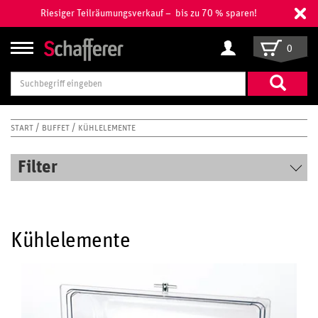
Riesiger Teilräumungsverkauf – bis zu 70 % sparen!
0
Suchbegriff
eingeben
START
BUFFET
KÜHLELEMENTE
Filter
Kühlelemente