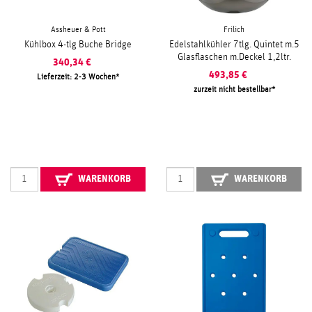
Assheuer & Pott
Frilich
Kühlbox 4-tlg Buche Bridge
Edelstahlkühler 7tlg. Quintet m.5
Glasflaschen m.Deckel 1,2ltr.
340,34
€
493,85
€
Lieferzeit: 2-3 Wochen
zurzeit nicht bestellbar
WARENKORB
WARENKORB