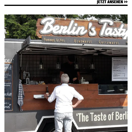
Sammeln durch ein grobmaschiges Lochgitter fliegt, werden die
JETZT ANSEHEN
gilt sie als hip und weckt zunehmend das Interesse vieler Köche.
Körbchen dabei abgestreift. Der Imker sammelt und trocknet sie. Je
Freilich nicht in der angestaubten Version früherer Jahre. Die Rohkost
nach Pflanzenumgebung gibt es verschiedene Variationen der
von heute ist innovativ, vielseitig und durchaus Fine-dining-tauglich.
Blütenpollen – manche schmecken herb, andere süß. Blütenpollen sind
Zur Zubereitung von Raw Food braucht man keinen Herd. Alles, was bei
reich an Mineralstoffen, Spurenelementen, Enzymen und Vitaminen und
über 46°C gekocht, gebraten oder gedünstet wurde, verliert den Raw
enthalten sogar natürliche Antibiotika und Antioxidantien. Als
Food-Status. Manche Rohkostfans setzen die Grenze schon bei 42°C.
Alternative zu Chia-Samen können Blütenpollen jetzt das morgendliche
Ebenso tabu: verarbeitete Lebensmittel. Ansonsten sind Rohköstler ein
Müsli, Smoothies und Backwaren aufpeppen. Schlank und gesund:
bunt gemischtes Völkchen. Ein großer Teil lebt vegan und hält sich an
Avocadokernpulver Die wunderschöne grüne Frucht hat in den letzten
Obst, Gemüse, Salate, Kräuter, Samen, Kerne, Sprossen und Gewürze,
Jahren viele Fans gewonnen: Man denke nur an Avocados auf dem Bagel
stets von bester Qualität. Andere essen auch Honig und Fisch sowie
und in Sandwiches sowie die berüchtigte Avocado-Bowl. Das
unbehandelte Milchprodukte, wieder andere nehmen zusätzlich rohes
südamerikanische Gewächs gibt es in vielen Variationen und ist auf
Fleisch und Eier in ihren Speiseplan auf. Überzeugte Rohköstler
dem Teller der meisten Vegetarier nicht mehr wegzudenken. Doch folgt
glauben, dass hitzebehandeltes Essen „tot“ ist, und nur frische,
eine neue Kreation der exotischen Frucht: Avocadokernpulver. Wie der
unbehandelte, unverarbeitete und nicht konservierte Nahrungsmittel
Kern ist das Pulver braun und enthält dessen wertvolle Inhaltsstoffe,
ein Maximum an Vitalstoffen bieten, die den Körper fit und jung halten,
etwa den hohen Vitamin-B6-Gehalt. Ob im Tee, im Smoothie oder über
ja, sogar von manchem Leiden befreien können. Das heißt nicht, dass
den Salat gestreut – es gibt viele Möglichkeiten, es zu kombinieren und
alle Speisen wirklich roh auf den Tisch kommen. Nüsse, Kartoffeln, Pilze
das Beste daran ist: Der pulverige Kern trägt zum Fettabbau bei.
und Samen roh zu essen, wäre auch nicht immer bekömmlich.
Hübsch, lecker, gesund und es macht auch noch schlank. Schrumpelig
Zahlreiche Zubereitungstechniken alternativ zum Herd machen die
ist sexy: Misfits Gemüse Krumm und schief gewachsen und schon landet
neue Raw Food-Küche überraschend vielfältig. So wird gemixt, püriert,
das Gemüse auf dem Müll. Bereits bei der Ernte werden 30 bis 40
gepresst, gehackt, gedörrt, mariniert, gekeimt, fermentiert oder
Prozent des Gemüses in den Abfall geworfen, dabei steht es in
eingefroren; stets unter der Devise, bei der Weiterverarbeitung
Geschmack und Nährstoffen seinen makellosen Artgenossen in nichts
jeglichen Enzym- und Nährstoffverlust zu vermeiden. Die Fülle an rohen
nach. Diese unperfekten Exemplare haben einen ganz besonderen
Zutaten, darunter auch Algen und Superfoods, verbunden mit der
Namen: Misfits. Sie passen einfach nicht ins Hochglanz-Schema der
passenden Verarbeitungstechnik, setzen neue Kreativität frei und
Händler. Nach „Bio“ und „Lokal/Regional“ folgt nun der Trend
weitet den Blick auf eine neue Definition des Kochens. Rohkost sei