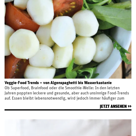
Veggie-Food Trends – von Algenspaghetti bis Wasserkastanie
Ob Superfood, Brainfood oder die Smoothie-Welle: In den letzten
Jahren poppten leckere und gesunde, aber auch unsinnige Food-Trends
auf. Essen bleibt lebensnotwendig, wird jedoch immer häufiger zum
Erlebnis. Es macht glücklich, bringt Menschen zusammen und kann
JETZT ANSEHEN
sogar inspirieren. Die große Frage unter Insidern: Was erwartet uns in
Zukunft? Das verrät David Meyer, Geschäftsführer der fleischlosen
Metzgerei Der Vegetarische Metzger. Altes Gemüse neu entdeckt: der
Erdbeerspinat Richtig gelesen: Gemüse und Frucht in einem –das ist
der Erdbeerspinat. Dabei handelt es sich nicht um Obst, sondern um
eine alte Gemüseart. Seinen Namen verdankt das Blattgewächs seiner