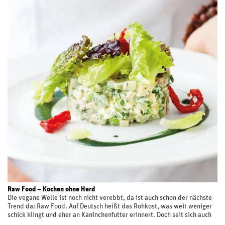
Ähnlichkeit mit der (Erd)Beere. Die Blätter können wie Spinat
zubereitet werden. Der große Unterschied besteht darin, dass die
Früchte mitgekocht und gegessen werden können. Vegane Insider-
Foodies haben dieses wiederentdeckte Gemüse bereits auf dem
Speiseplan. Der Fruchtspinat bietet eine große Bandbreite an
Variationsmöglichkeiten: vom Erdbeerspinat-Omelett bis hin zur
grünen Ergänzung für den Salat, auf dem Burger, im Smoothie oder im
leckeren Sandwich. Es gibt viele Möglichkeiten, dieses leckere
traditionelle Gemüse zu nutzen. Aroma für Salat und Gemüsepfanne:
die Wasserkastanie In China und Nordamerika ist es aus dem dortigen
kulinarischen Spektrum nicht wegzudenken, bei uns hingegen ist die
Wasserkastanie noch relativ unbekannt. Dabei handelt es sich
tatsächlich um eine Frucht, trotz ihres Namens hat sie jedoch keinerlei
Ähnlichkeit mit der Marone. Ob für den Salat oder in der
Gemüsepfanne: Wasserkastanien eignen sich sehr gut zum Kochen, da
sie auch nach einer längeren Garzeit ihr Aroma nicht verlieren. Sie sind
reich an Kohlenhydraten, Kalium, Eisen und Vitamin B. In Sachen
Zubereitung ähneln Wasserkastanien Äpfeln. Die äußere Hülle wird
geschält, das weiße, knackige Fleisch hat einen süßlichen Geschmack.
Die aus China stammende Frucht bietet eine leckere Ergänzung in
Salaten. Das Beste von Bienen: Blütenpollen Pilze sammeln im Herbst
und Blütenpollen im Frühling? Das könnte der neue Trend werden.
Raw Food – Kochen ohne Herd
Während sie von Blüte zu Blüte fliegen, sammeln Bienen nicht nur
Die vegane Welle ist noch nicht verebbt, da ist auch schon der nächste
Nektar, sondern auch Blütenpollen. Diese tragen sie in kleinen
Trend da: Raw Food. Auf Deutsch heißt das Rohkost, was weit weniger
Pollenkörbchen an ihren Hinterbeinen. Gewonnen werden die gelben
schick klingt und eher an Kaninchenfutter erinnert. Doch seit sich auch
Kügelchen auf besondere Art: Wenn die Biene auf dem Heimweg vom
Promis wie Nena, Sting und Victoria Beckham zur Rohkost bekennen,