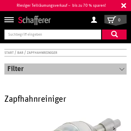
Riesiger Teilräumungsverkauf – bis zu 70 % sparen!
0
Suchbegriff
eingeben
START
BAR
ZAPFHAHNREINIGER
Filter
Zapfhahnreiniger