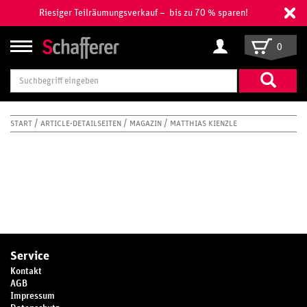
Riesiger Teilräumungsverkauf – bis zu 70 % sparen!
0
Suchbegriff
eingeben
START
ARTICLE-DETAILSEITEN
MAGAZIN
MATTHIAS KIENZLE
Service
Kontakt
AGB
Impressum