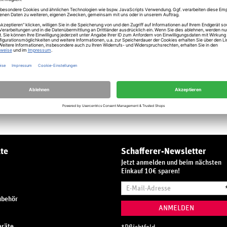
urden mit langjähriger Erfahrung entwickelt. Im Lieferumfang
ebsanweisung und Produktinformation.
nisse erzielen. Dieser Eindruck sollte nicht davon ablenken, dass
 wurde, welche Inhaltsstoffe es enthält oder ob der Einsatz
AUF DEN MERKZETTEL
te
Schafferer-Newsletter
Jetzt anmelden und beim nächsten
Einkauf 10€ sparen!
E-
Mail-
ubehör
Adresse
ANMELDEN
räte