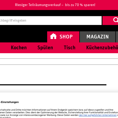
Riesiger Teilräumungsverkauf – bis zu 70 % sparen!
Suchbegri
eingeben
SHOP
MAGAZIN
Kochen
Spülen
Tisch
Küchenzubehö
interhalter Reiniger, zeichnen sich durch gründliche Prüfung,
r werden in Deutschland hergestellt und unterliegen den hiesigen