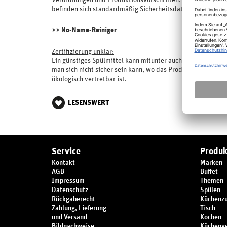
Verordnungen und Produktionsvorschriften. Die Produkte w
befinden sich standardmäßig Sicherheitsdatenblatt, Betri
>> No-Name-Reiniger
Zertifizierung unklar:
Ein günstiges Spülmittel kann mitunter auch gute Spülergeb
man sich nicht sicher sein kann, wo das Produkt hergestellt
ökologisch vertretbar ist.
LESENSWERT
Service
Produk
Kontakt
Marken
AGB
Buffet
Impressum
Themen
Datenschutz
Spülen
Rückgaberecht
Küchenz
Zahlung, Lieferung
Tisch
und Versand
Kochen
Bildnachweise
Küchenge