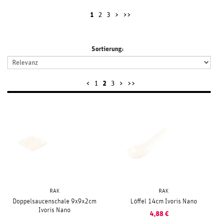
1
2
3
>
>>
Sortierung:
<
1
2
3
>
>>
RAK
RAK
Doppelsaucenschale 9x9x2cm
Löffel 14cm Ivoris Nano
Ivoris Nano
4,88
€