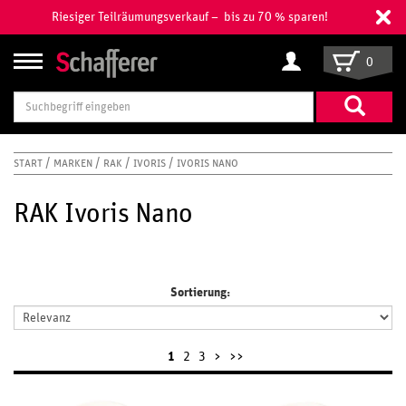
Riesiger Teilräumungsverkauf – bis zu 70 % sparen!
0
Suchbegriff
eingeben
START
MARKEN
RAK
IVORIS
IVORIS NANO
RAK Ivoris Nano
Sortierung:
1
2
3
>
>>