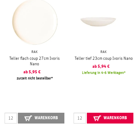
RAK
RAK
Teller flach coup 27cm Ivoris
Teller tief 23cm coup Ivoris Nano
Nano
ab
5,94
€
ab
5,95
€
Lieferung in 4-6 Werktagen
zurzeit nicht bestellbar
WARENKORB
WARENKORB