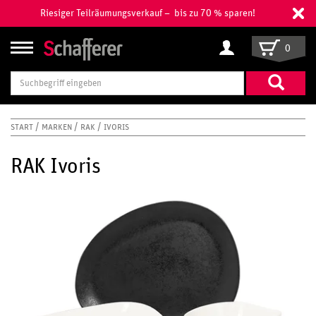
Riesiger Teilräumungsverkauf – bis zu 70 % sparen!
0
Suchbegriff
eingeben
START
MARKEN
RAK
IVORIS
RAK Ivoris