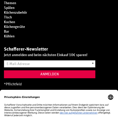
Themen
Spülen
Küchenzubehör
Tisch
Kochen
Küchengeräte
Bar
Kühlen
Schafferer-Newsletter
Jetzt anmelden und beim nächsten Einkauf 10€ sparen!
E-
*
Mail-
Adresse
ANMELDEN
*
Pflichtfeld
Hotline
0800 20 70 300 (D)
Kostenlos aus dem deutschen Festnetz
24 Stunden / 365 Tage im Jahr