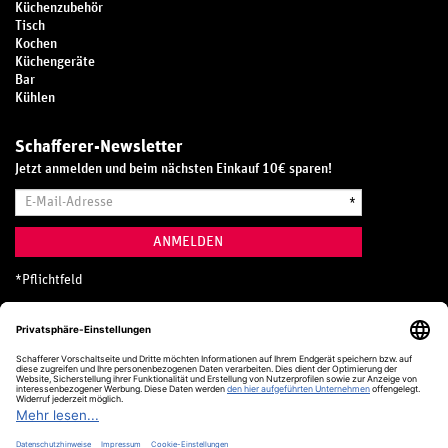
Küchenzubehör
Tisch
Kochen
Küchengeräte
Bar
Kühlen
Schafferer-Newsletter
Jetzt anmelden und beim nächsten Einkauf 10€ sparen!
E-
*
Mail-
Adresse
ANMELDEN
*
Pflichtfeld
Hotline
0800 20 70 300 (D)
Kostenlos aus dem deutschen Festnetz
24 Stunden / 365 Tage im Jahr
+49 (0) 761 5158 110