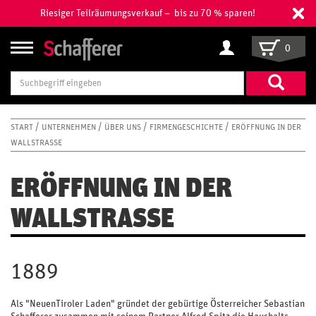
Riesiger Teilräumungsverkauf – bis zu 70 % sparen!
0
Suchbegriff
eingeben
START
UNTERNEHMEN
ÜBER UNS
FIRMENGESCHICHTE
ERÖFFNUNG IN DER
WALLSTRASSE
ERÖFFNUNG IN DER
WALLSTRASSE
1889
Als "NeuenTiroler Laden" gründet der gebürtige Österreicher Sebastian