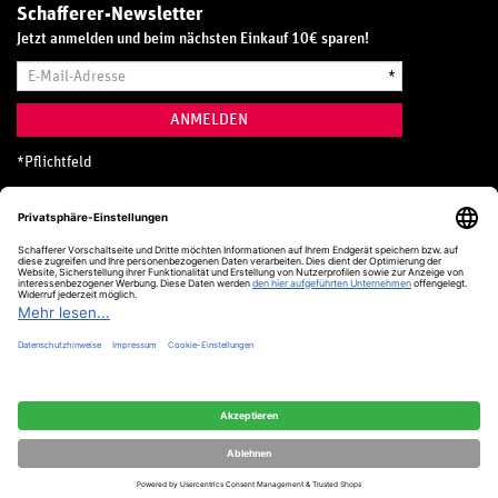
Schafferer-Newsletter
Jetzt anmelden und beim nächsten Einkauf 10€ sparen!
E-
*
Mail-
Adresse
ANMELDEN
*
Pflichtfeld
Hotline
0800 20 70 300 (D)
Kostenlos aus dem deutschen Festnetz
24 Stunden / 365 Tage im Jahr
+49 (0) 761 5158 110
hotline@schafferer.de
VERTRAG WIDERRUFEN
Alle Preise inkl. MwSt.
© Schafferer & Co. KG, 2025