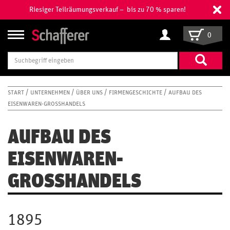
Riesiger Teilräumungsverkauf – bis zu 70 % sparen!
0
Suchbegriff
eingeben
START
UNTERNEHMEN
ÜBER UNS
FIRMENGESCHICHTE
AUFBAU DES
EISENWAREN-GROSSHANDELS
AUFBAU DES
EISENWAREN-
GROSSHANDELS
1895