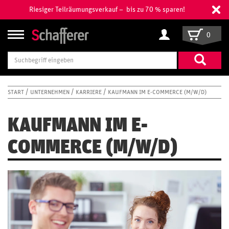
Riesiger Teilräumungsverkauf – bis zu 70 % sparen!
0
Suchbegriff
eingeben
START
UNTERNEHMEN
KARRIERE
KAUFMANN IM E-COMMERCE (M/W/D)
KAUFMANN IM E-
COMMERCE (M/W/D)