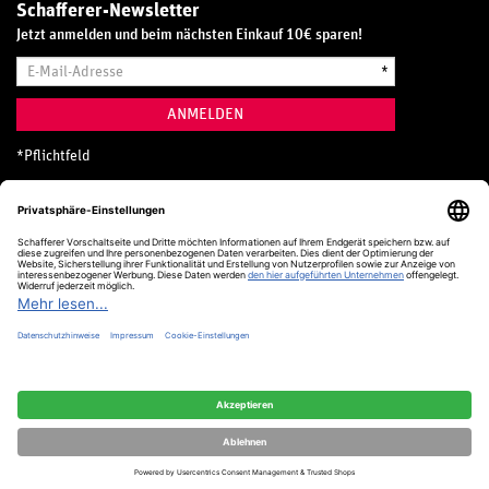
Schafferer-Newsletter
Jetzt anmelden und beim nächsten Einkauf 10€ sparen!
E-
*
Mail-
Adresse
ANMELDEN
*
Pflichtfeld
Hotline
0800 20 70 300 (D)
Kostenlos aus dem deutschen Festnetz
24 Stunden / 365 Tage im Jahr
+49 (0) 761 5158 110
hotline@schafferer.de
VERTRAG WIDERRUFEN
Alle Preise inkl. MwSt.
© Schafferer & Co. KG, 2025