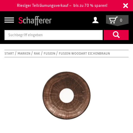
Riesiger Teilräumungsverkauf – bis zu 70 % sparen!
0
Suchbegriff
eingeben
START
MARKEN
RAK
FUSION
FUSION WOODART EICHENBRAUN