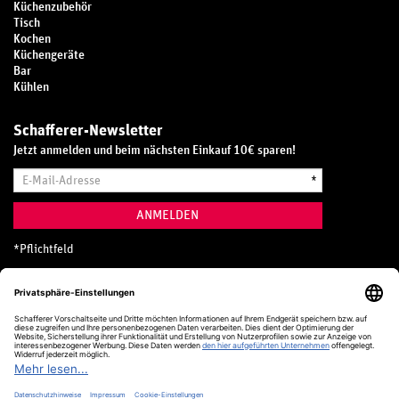
Küchenzubehör
Tisch
Kochen
Küchengeräte
Bar
Kühlen
Schafferer-Newsletter
Jetzt anmelden und beim nächsten Einkauf 10€ sparen!
E-
*
Mail-
Adresse
ANMELDEN
*
Pflichtfeld
Hotline
0800 20 70 300 (D)
Kostenlos aus dem deutschen Festnetz
24 Stunden / 365 Tage im Jahr
+49 (0) 761 5158 110