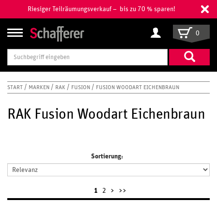
Riesiger Teilräumungsverkauf – bis zu 70 % sparen!
0
Suchbegriff
eingeben
START
MARKEN
RAK
FUSION
FUSION WOODART EICHENBRAUN
RAK Fusion Woodart Eichenbraun
Sortierung:
1
2
>
>>