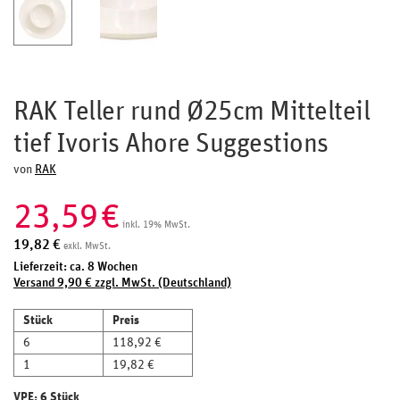
RAK Teller rund Ø25cm Mittelteil
tief Ivoris Ahore Suggestions
von
RAK
23,59
€
inkl. 19% MwSt.
19,82
€
exkl. MwSt.
Lieferzeit: ca. 8 Wochen
Versand 9,90 € zzgl. MwSt. (Deutschland)
Stück
Preis
6
118,92 €
1
19,82 €
VPE: 6 Stück