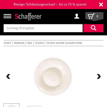
Riesiger Teilräumungsverkauf – bis zu 70 % sparen!
0
Suchbegriff
eingeben
START
MARKEN
RAK
IVORIS
IVORIS AHORE SUGGESTIONS