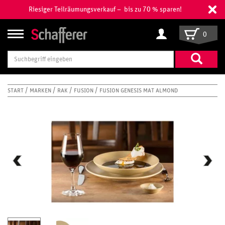
Riesiger Teilräumungsverkauf – bis zu 70 % sparen!
0
Suchbegriff
eingeben
START
MARKEN
RAK
FUSION
FUSION GENESIS MAT ALMOND