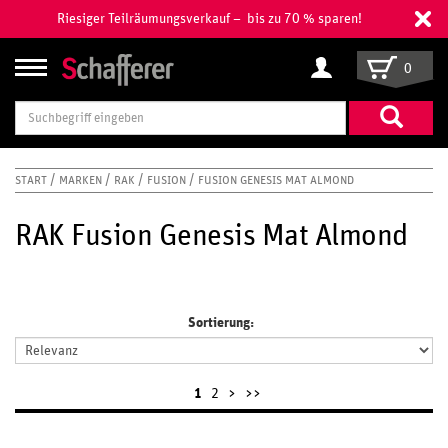
Riesiger Teilräumungsverkauf – bis zu 70 % sparen!
0
Suchbegriff
eingeben
START
MARKEN
RAK
FUSION
FUSION GENESIS MAT ALMOND
RAK Fusion Genesis Mat Almond
Sortierung:
1
2
>
>>