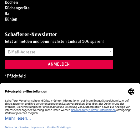
Kochen
Küchengeräte
Bar
Kühlen
Schafferer-Newsletter
Jetzt anmelden und beim nächsten Einkauf 10€ sparen!
E-
*
Mail-
Adresse
ANMELDEN
*
Pflichtfeld
Hotline
0800 20 70 300 (D)
Kostenlos aus dem deutschen Festnetz
24 Stunden / 365 Tage im Jahr
+49 (0) 761 5158 110
hotline@schafferer.de