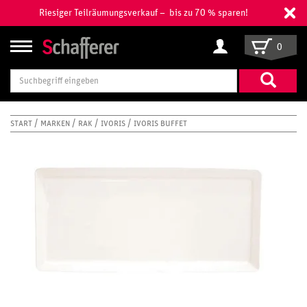
Riesiger Teilräumungsverkauf – bis zu 70 % sparen!
0
Suchbegriff
eingeben
START
MARKEN
RAK
IVORIS
IVORIS BUFFET