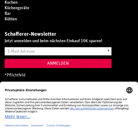
Kochen
Küchengeräte
Bar
Kühlen
Schafferer-Newsletter
Jetzt anmelden und beim nächsten Einkauf 10€ sparen!
E-
*
Mail-
Adresse
ANMELDEN
*
Pflichtfeld
Hotline
0800 20 70 300 (D)
Kostenlos aus dem deutschen Festnetz
24 Stunden / 365 Tage im Jahr
+49 (0) 761 5158 110
hotline@schafferer.de