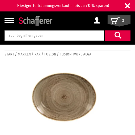
Riesiger Teilräumungsverkauf – bis zu 70 % sparen!
0
Suchbegriff
eingeben
START
MARKEN
RAK
FUSION
FUSION TWIRL ALGA