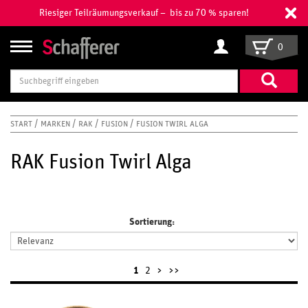
Riesiger Teilräumungsverkauf – bis zu 70 % sparen!
0
Suchbegriff
eingeben
START
MARKEN
RAK
FUSION
FUSION TWIRL ALGA
RAK Fusion Twirl Alga
Sortierung:
1
2
>
>>