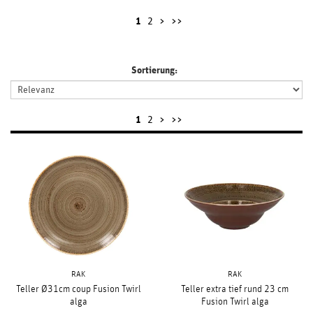
1
2
>
>>
Sortierung:
1
2
>
>>
RAK
RAK
Teller Ø31cm coup Fusion Twirl
Teller extra tief rund 23 cm
alga
Fusion Twirl alga