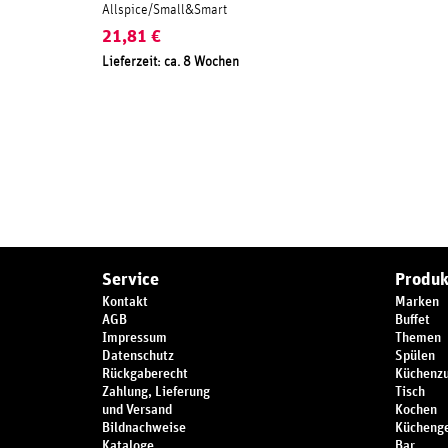
Allspice/Small&Smart
21,81
€
Lieferzeit: ca. 8 Wochen
Service
Produk
Kontakt
Marken
AGB
Buffet
Impressum
Themen
Datenschutz
Spülen
Rückgaberecht
Küchenz
Zahlung, Lieferung
Tisch
und Versand
Kochen
Bildnachweise
Küchenge
Kataloge
Bar