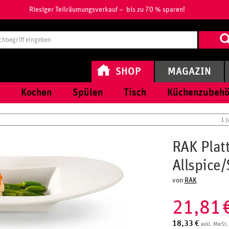
Riesiger Teilräumungsverkauf – bis zu 70 % sparen!
Suchbegri
eingeben
SHOP
MAGAZIN
Kochen
Spülen
Tisch
Küchenzubehö
1 
RAK Plat
Allspice
von
RAK
21,81
18,33
€
exkl. MwSt.