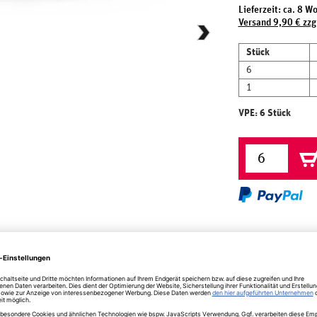
Lieferzeit: ca. 8 W
Versand 9,90 € zzg
Stück
6
1
VPE: 6 Stück
herheit
Allspice/Small&Smart