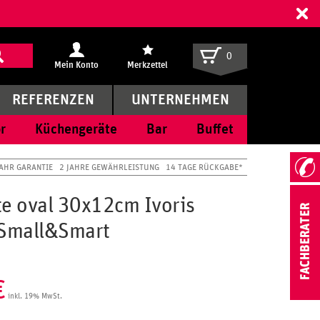
ff
0
Mein Konto
Merkzettel
REFERENZEN
UNTERNEHMEN
r
Küchengeräte
Bar
Buffet
JAHR GARANTIE
2 JAHRE GEWÄHRLEISTUNG
14 TAGE RÜCKGABE*
te oval 30x12cm Ivoris
/Small&Smart
€
inkl. 19% MwSt.