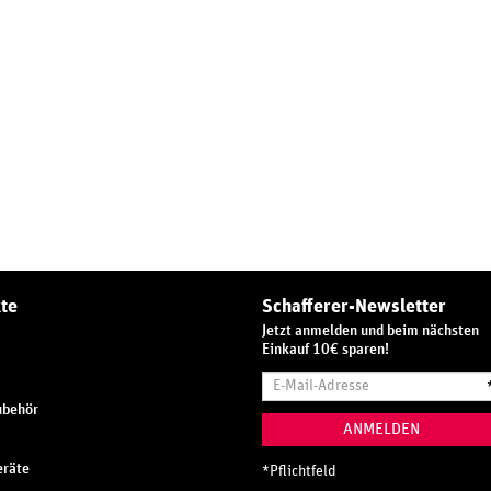
te
Schafferer-Newsletter
Jetzt anmelden und beim nächsten
Einkauf 10€ sparen!
E-
Mail-
ubehör
Adresse
ANMELDEN
räte
*
Pflichtfeld