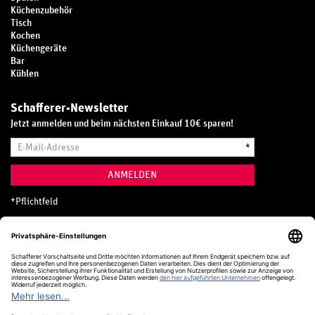
Küchenzubehör
Tisch
Kochen
Küchengeräte
Bar
Kühlen
Schafferer-Newsletter
Jetzt anmelden und beim nächsten Einkauf 10€ sparen!
E-
*
Mail-
Adresse
ANMELDEN
*
Pflichtfeld
Hotline
0800 20 70 300 (D)
Kostenlos aus dem deutschen Festnetz
24 Stunden / 365 Tage im Jahr
+49 (0) 761 5158 110