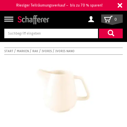
Riesiger Teilräumungsverkauf – bis zu 70 % sparen!
0
Suchbegriff
eingeben
START
MARKEN
RAK
IVORIS
IVORIS NANO