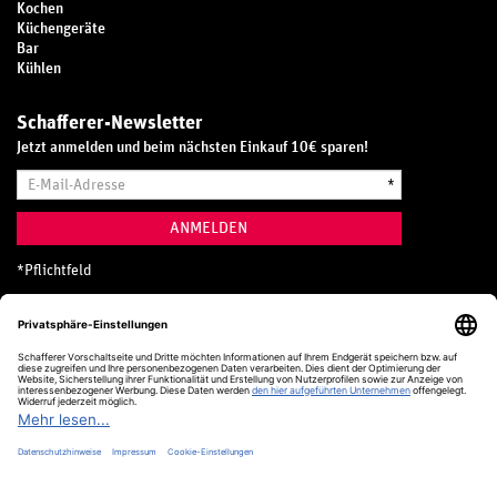
Kochen
Küchengeräte
Bar
Kühlen
Schafferer-Newsletter
Jetzt anmelden und beim nächsten Einkauf 10€ sparen!
E-
*
Mail-
Adresse
ANMELDEN
*
Pflichtfeld
Hotline
0800 20 70 300 (D)
Kostenlos aus dem deutschen Festnetz
24 Stunden / 365 Tage im Jahr
+49 (0) 761 5158 110
hotline@schafferer.de