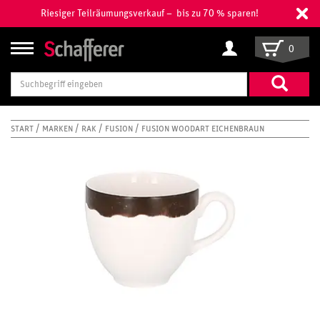
Riesiger Teilräumungsverkauf – bis zu 70 % sparen!
0
Suchbegriff
eingeben
START
MARKEN
RAK
FUSION
FUSION WOODART EICHENBRAUN