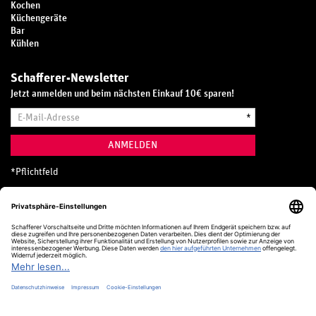
Kochen
Küchengeräte
Bar
Kühlen
Schafferer-Newsletter
Jetzt anmelden und beim nächsten Einkauf 10€ sparen!
E-
*
Mail-
Adresse
ANMELDEN
*
Pflichtfeld
Hotline
0800 20 70 300 (D)
Kostenlos aus dem deutschen Festnetz
24 Stunden / 365 Tage im Jahr
+49 (0) 761 5158 110
hotline@schafferer.de