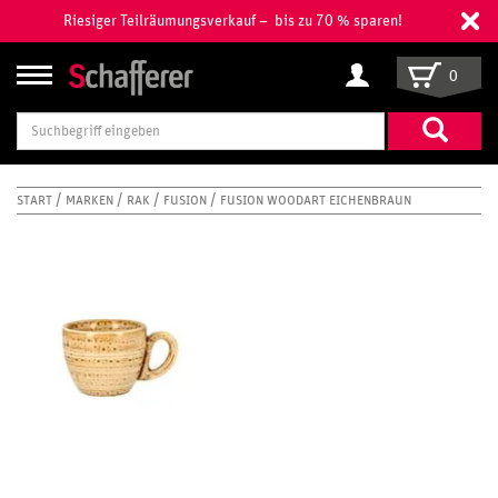
Riesiger Teilräumungsverkauf – bis zu 70 % sparen!
0
Suchbegriff
eingeben
START
MARKEN
RAK
FUSION
FUSION WOODART EICHENBRAUN