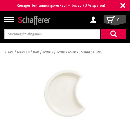
Riesiger Teilräumungsverkauf – bis zu 70 % sparen!
0
Suchbegriff
eingeben
START
MARKEN
RAK
IVORIS
IVORIS ASHORE SUGGESTIONS