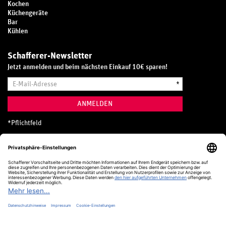
Kochen
Küchengeräte
Bar
Kühlen
Schafferer-Newsletter
Jetzt anmelden und beim nächsten Einkauf 10€ sparen!
E-
*
Mail-
Adresse
ANMELDEN
*
Pflichtfeld
Hotline
0800 20 70 300 (D)
Kostenlos aus dem deutschen Festnetz
24 Stunden / 365 Tage im Jahr
+49 (0) 761 5158 110
hotline@schafferer.de