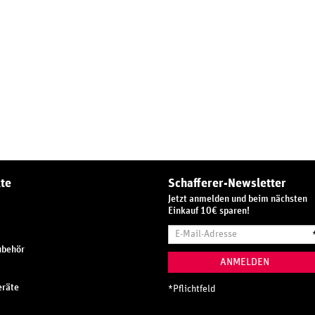
te
Schafferer-Newsletter
Jetzt anmelden und beim nächsten
Einkauf 10€ sparen!
E-
Mail-
ubehör
Adresse
ANMELDEN
räte
*
Pflichtfeld