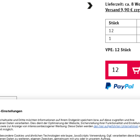
Lieferzeit: ca. 8 W
Versand 9,90 € zzg
Stück
12
1
VPE: 12 Stück
herheit
 Ivoris Ashore