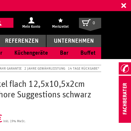
ff
0
Mein Konto
Merkzettel
REFERENZEN
UNTERNEHMEN
r
Küchengeräte
Bar
Buffet
JAHR GARANTIE
2 JAHRE GEWÄHRLEISTUNG
14 TAGE RÜCKGABE*
el flach 12,5x10,5x2cm
shore Suggestions schwarz
€
inkl. 19% MwSt.