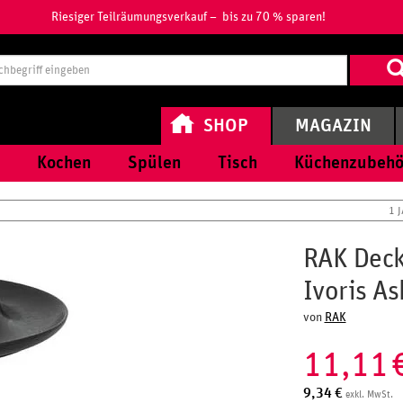
Riesiger Teilräumungsverkauf – bis zu 70 % sparen!
Suchbegri
eingeben
SHOP
MAGAZIN
Kochen
Spülen
Tisch
Küchenzubehö
1 
RAK Deck
Ivoris A
von
RAK
11,11
9,34
€
exkl. MwSt.