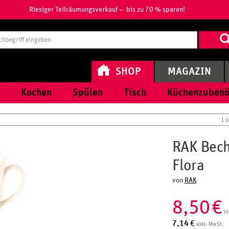
Riesiger Teilräumungsverkauf – bis zu 70 % sparen!
Suchbegri
eingeben
SHOP
MAGAZIN
Kochen
Spülen
Tisch
Küchenzubehö
1 
RAK Beche
Flora
von
RAK
8,50
€
in
7,14
€
exkl. MwSt.