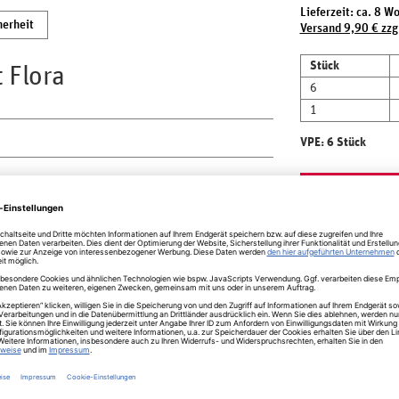
Lieferzeit: ca. 8 W
herheit
Versand 9,90 € zzg
Stück
t Flora
6
1
VPE: 6 Stück