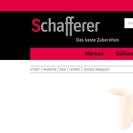
Marken
Kühlen
START
MARKEN
RAK
IVORIS
IVORIS BANQUET