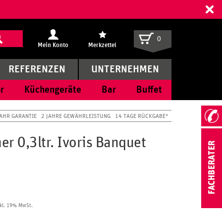
ff
0
Mein Konto
Merkzettel
REFERENZEN
UNTERNEHMEN
r
Küchengeräte
Bar
Buffet
JAHR GARANTIE
2 JAHRE GEWÄHRLEISTUNG
14 TAGE RÜCKGABE*
r 0,3ltr. Ivoris Banquet
kl. 19% MwSt.