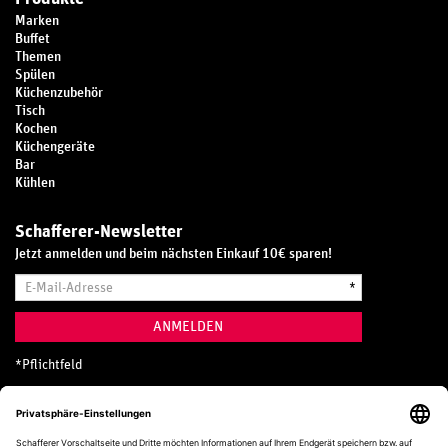
Marken
Buffet
Themen
Spülen
Küchenzubehör
Tisch
Kochen
Küchengeräte
Bar
Kühlen
Schafferer-Newsletter
Jetzt anmelden und beim nächsten Einkauf 10€ sparen!
E-
*
Mail-
Adresse
ANMELDEN
*
Pflichtfeld
Hotline
0800 20 70 300 (D)