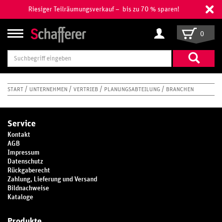
Riesiger Teilräumungsverkauf – bis zu 70 % sparen!
0
Suchbegriff
eingeben
START
UNTERNEHMEN
VERTRIEB
PLANUNGSABTEILUNG
BRANCHEN
Service
Kontakt
AGB
Impressum
Datenschutz
Rückgaberecht
Zahlung, Lieferung und Versand
Bildnachweise
Kataloge
Produkte