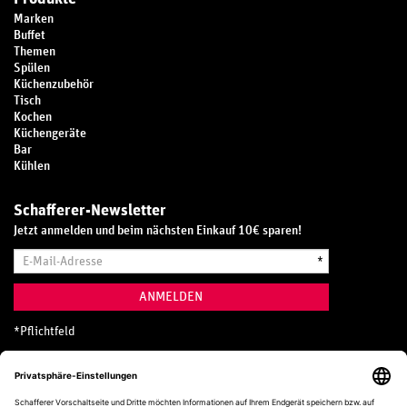
Marken
Buffet
Themen
Spülen
Küchenzubehör
Tisch
Kochen
Küchengeräte
Bar
Kühlen
Schafferer-Newsletter
Jetzt anmelden und beim nächsten Einkauf 10€ sparen!
E-
*
Mail-
Adresse
ANMELDEN
*
Pflichtfeld
Hotline
0800 20 70 300 (D)