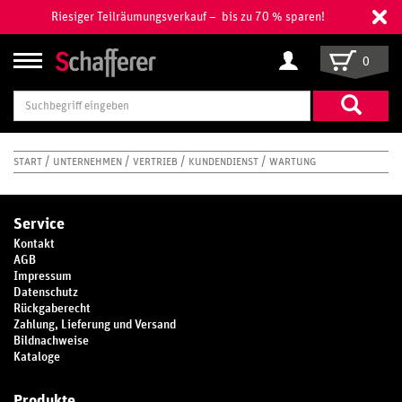
Riesiger Teilräumungsverkauf – bis zu 70 % sparen!
0
Suchbegriff
eingeben
START
UNTERNEHMEN
VERTRIEB
KUNDENDIENST
WARTUNG
Service
Kontakt
AGB
Impressum
Datenschutz
Rückgaberecht
Zahlung, Lieferung und Versand
Bildnachweise
Kataloge
Produkte