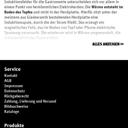
Induktionsfelder für die Gastronomie unterscheiden sich vor allem in
einem Punkt von herkömmlichen Elektroherden: Die
Wärme entsteht im
Boden des Topfes
und nicht in der Herdplatte. Hierfür sitzt unter der
meistens aus Glaskeramik bestehenden Herdplatte eine
Induktionsspule, durch die der Strom fließt. Das erzeugt ein
magnetisches Feld, das im Boden von Topf oder Pfanne elektrische
Spannung verursacht. Die wiederum wird in Wärme umgewandelt, die
schlussendlich das Essen erhitzt.
ALLES ANZEIGEN
Service
Kontakt
AGB
Impressum
Datenschutz
Rückgaberecht
Zahlung, Lieferung und Versand
Bildnachweise
Kataloge
Produkte