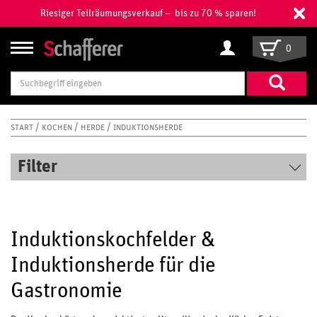
Riesiger Teilräumungsverkauf – bis zu 70 % sparen!
0
Suchbegriff
eingeben
START
KOCHEN
HERDE
INDUKTIONSHERDE
Filter
Induktionskochfelder &
Induktionsherde für die
Gastronomie