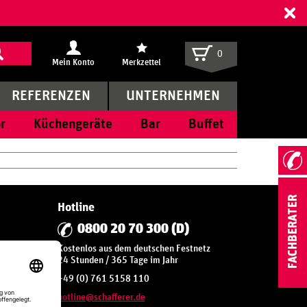
ff
0
Mein Konto
Merkzettel
REFERENZEN
UNTERNEHMEN
r
Küchengeräte
Bar
Buffet
Hotline
0800 20 70 300 (D)
Kostenlos aus dem deutschen Festnetz
*
24 Stunden / 365 Tage im Jahr
+49 (0) 761 5158 110
hotline@schafferer.de