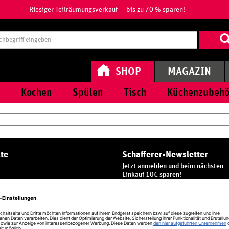
Riesiger Teilräumungsverkauf – bis zu 70 % sparen!
Suchbegri
eingeben
SHOP
MAGAZIN
Kochen
Spülen
Tisch
Küchenzubehö
te
Schafferer-Newsletter
Jetzt anmelden und beim nächsten
Einkauf 10€ sparen!
E-
Mail-
ubehör
Adresse
ANMELDEN