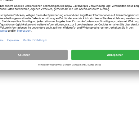
räte
*
Pflichtfeld