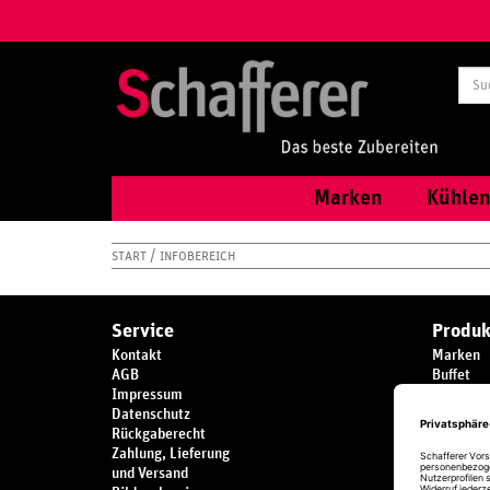
Marken
Kühlen
START
INFOBEREICH
Service
Produk
Kontakt
Marken
AGB
Buffet
Impressum
Themen
Datenschutz
Spülen
Rückgaberecht
Küchenz
Zahlung, Lieferung
Tisch
und Versand
Kochen