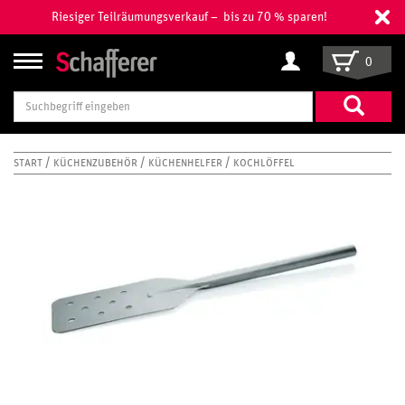
Riesiger Teilräumungsverkauf – bis zu 70 % sparen!
0
Suchbegriff
eingeben
START
KÜCHENZUBEHÖR
KÜCHENHELFER
KOCHLÖFFEL