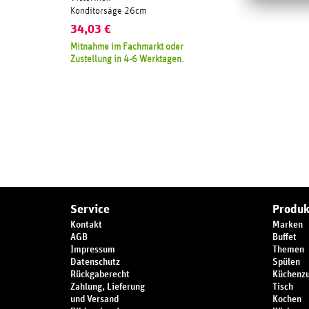
Konditorsäge 26cm
34,03
€
Mitnahme im Fachmarkt oder
Zustellung in 4-6 Werktagen.
Service
Produk
Kontakt
Marken
AGB
Buffet
Impressum
Themen
Datenschutz
Spülen
Rückgaberecht
Küchenz
Zahlung, Lieferung
Tisch
und Versand
Kochen