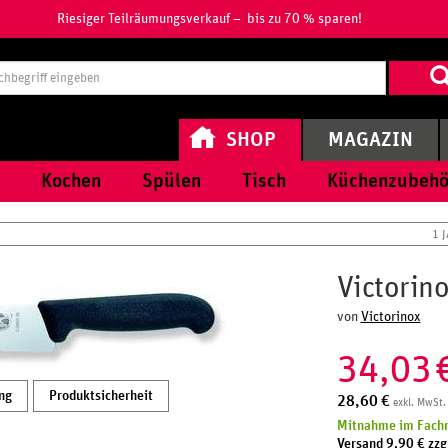
Riesiger Teilräumungsverkauf – bis zu 70 % sparen!
Suchbegri
eingeben
SHOP
MAGAZIN
Kochen
Spülen
Tisch
Küchenzubehö
1 
Victorin
von
Victorinox
34,03
ng
Produktsicherheit
28,60
€
exkl. MwSt.
Mitnahme im Fachm
Versand 9,90 € zzg