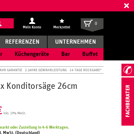
ff
0
Mein Konto
Merkzettel
REFERENZEN
UNTERNEHMEN
r
Küchengeräte
Bar
Buffet
JAHR GARANTIE
2 JAHRE GEWÄHRLEISTUNG
14 TAGE RÜCKGABE*
ox Konditorsäge 26cm
€
inkl. 19% MwSt.
arkt oder Zustellung in 4-6 Werktagen.
l. MwSt. (Deutschland)