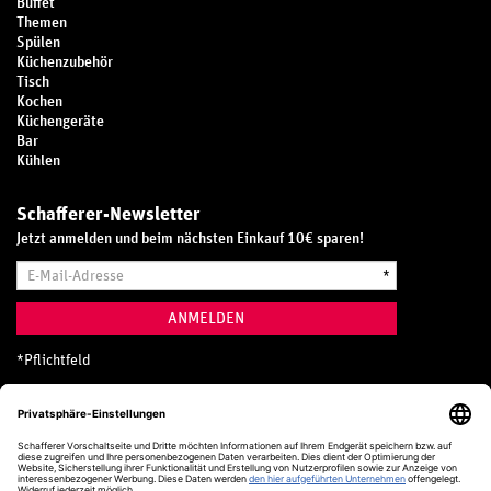
Buffet
Themen
Spülen
Küchenzubehör
Tisch
Kochen
Küchengeräte
Bar
Kühlen
Schafferer-Newsletter
Jetzt anmelden und beim nächsten Einkauf 10€ sparen!
E-
*
Mail-
Adresse
ANMELDEN
*
Pflichtfeld
Hotline
0800 20 70 300 (D)
Kostenlos aus dem deutschen Festnetz