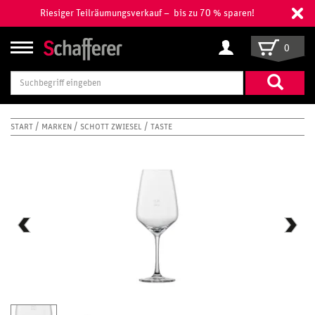
Riesiger Teilräumungsverkauf – bis zu 70 % sparen!
0
Suchbegriff
eingeben
START
MARKEN
SCHOTT ZWIESEL
TASTE