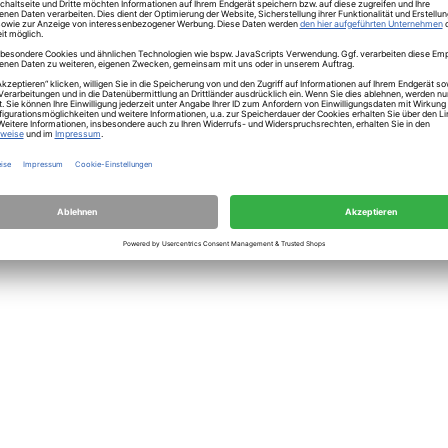
herheit
8 cm Shiro weiss
00