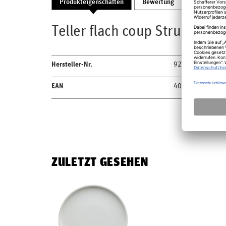
Produkteigenschaften
Bewertung
Produktsic
Teller flach coup Struktur 2
Hersteller-Nr.
9251278120000
EAN
4018082600106
ZULETZT GESEHEN