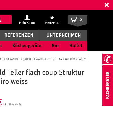
ff
0
Mein Konto
Merkzettel
REFERENZEN
UNTERNEHMEN
r
Küchengeräte
Bar
Buffet
JAHR GARANTIE
2 JAHRE GEWÄHRLEISTUNG
14 TAGE RÜCKGABE*
 Teller flach coup Struktur
iro weiss
€
inkl. 19% MwSt.