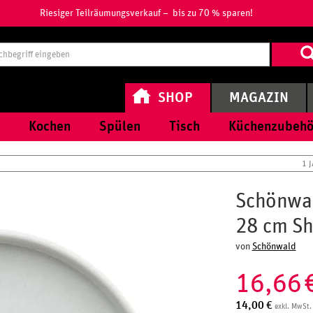
Riesiger Teilräumungsverkauf – bis zu 70 % sparen!
Suchbegri
eingeben
SHOP
MAGAZIN
Kochen
Spülen
Tisch
Küchenzubehö
1 
Schönwald
28 cm Sh
von
Schönwald
16,66
14,00
€
exkl. MwSt.