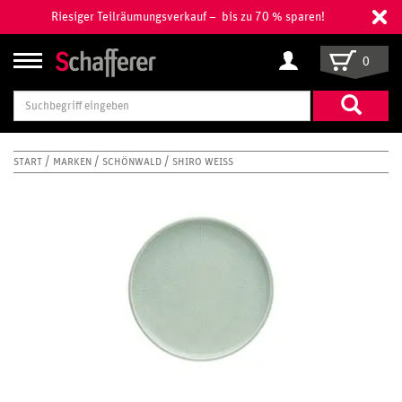
Riesiger Teilräumungsverkauf – bis zu 70 % sparen!
0
Suchbegriff
eingeben
START
MARKEN
SCHÖNWALD
SHIRO WEISS