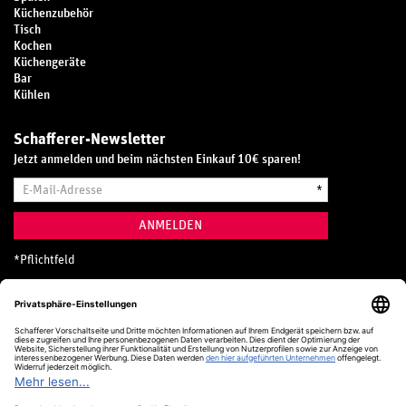
Küchenzubehör
Tisch
Kochen
Küchengeräte
Bar
Kühlen
Schafferer-Newsletter
Jetzt anmelden und beim nächsten Einkauf 10€ sparen!
E-
*
Mail-
Adresse
ANMELDEN
*
Pflichtfeld
Hotline
0800 20 70 300 (D)
Kostenlos aus dem deutschen Festnetz
24 Stunden / 365 Tage im Jahr
+49 (0) 761 5158 110