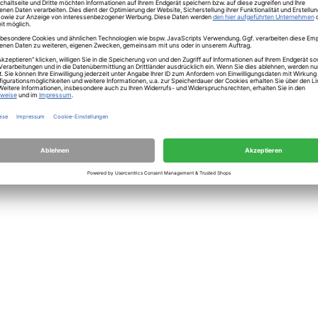
herheit
21 cm FROST Shiro Glaze
00