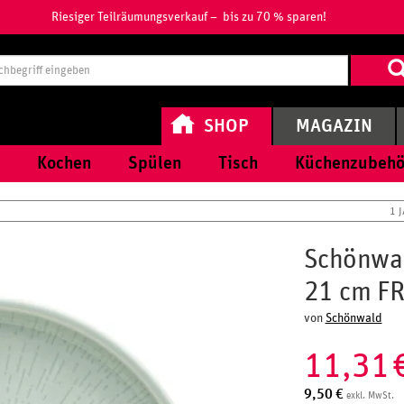
Riesiger Teilräumungsverkauf – bis zu 70 % sparen!
Suchbegri
eingeben
SHOP
MAGAZIN
Kochen
Spülen
Tisch
Küchenzubehö
1 
Schönwald
21 cm FR
von
Schönwald
11,31
9,50
€
exkl. MwSt.