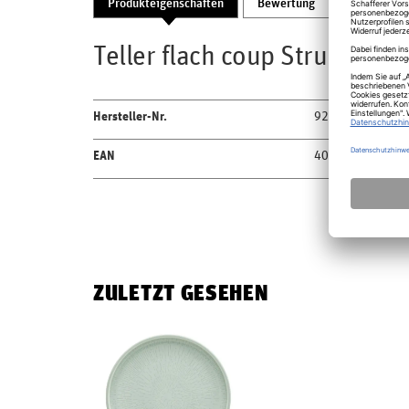
Produkteigenschaften
Bewertung
Produktsic
Teller flach coup Struktur 
Hersteller-Nr.
9251271B10000
EAN
4018082809035
ZULETZT GESEHEN