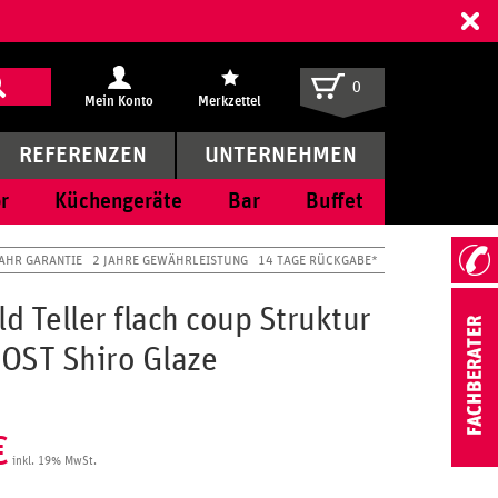
ff
0
Mein Konto
Merkzettel
REFERENZEN
UNTERNEHMEN
r
Küchengeräte
Bar
Buffet
JAHR GARANTIE
2 JAHRE GEWÄHRLEISTUNG
14 TAGE RÜCKGABE*
 Teller flach coup Struktur
OST Shiro Glaze
€
inkl. 19% MwSt.