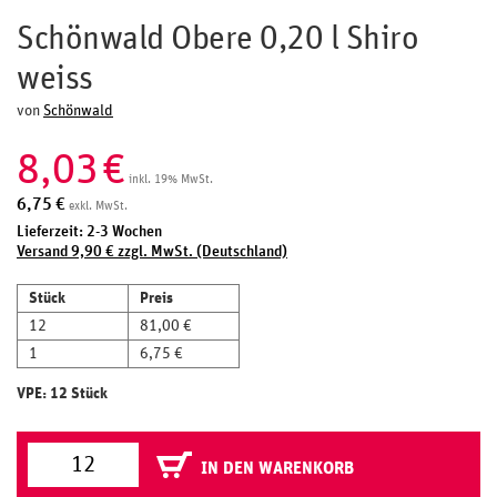
Schönwald Obere 0,20 l Shiro
weiss
von
Schönwald
8,03
€
inkl. 19% MwSt.
6,75
€
exkl. MwSt.
Lieferzeit: 2-3 Wochen
Versand 9,90 € zzgl. MwSt. (Deutschland)
Stück
Preis
12
81,00 €
1
6,75 €
VPE: 12 Stück
IN DEN WARENKORB