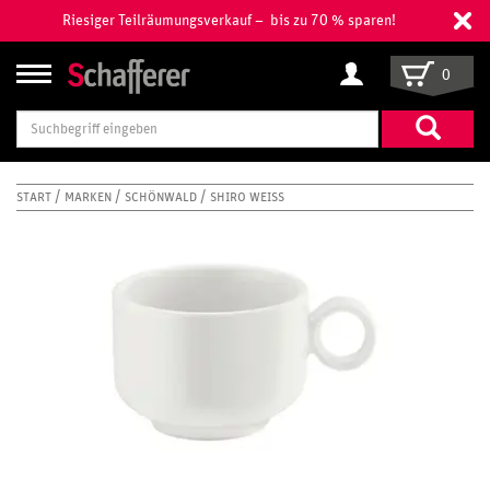
Riesiger Teilräumungsverkauf – bis zu 70 % sparen!
0
Suchbegriff
eingeben
START
MARKEN
SCHÖNWALD
SHIRO WEISS