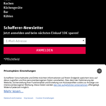
Kochen
Küchengeräte
Bar
Kühlen
Schafferer-Newsletter
Jetzt anmelden und beim nächsten Einkauf 10€ sparen!
E-
*
Mail-
Adresse
ANMELDEN
*
Pflichtfeld
Hotline
0800 20 70 300 (D)
Kostenlos aus dem deutschen Festnetz
24 Stunden / 365 Tage im Jahr
+49 (0) 761 5158 110
hotline@schafferer.de