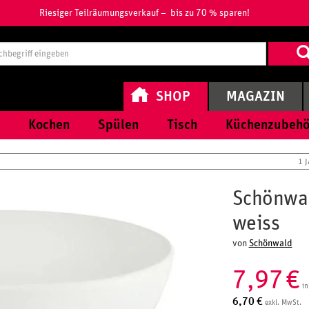
Riesiger Teilräumungsverkauf – bis zu 70 % sparen!
Suchbegri
eingeben
SHOP
MAGAZIN
Kochen
Spülen
Tisch
Küchenzubehö
1 
Schönwal
weiss
von
Schönwald
7,97
€
in
6,70
€
exkl. MwSt.