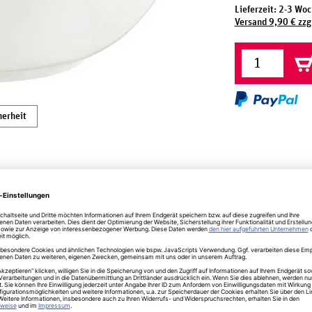
Lieferzeit: 2-3 Wo
Versand 9,90 € zzg
herheit
00