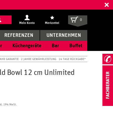
ff
0
Mein Konto
Merkzettel
REFERENZEN
UNTERNEHMEN
r
Küchengeräte
Bar
Buffet
JAHR GARANTIE
2 JAHRE GEWÄHRLEISTUNG
14 TAGE RÜCKGABE*
d Bowl 12 cm Unlimited
kl. 19% MwSt.