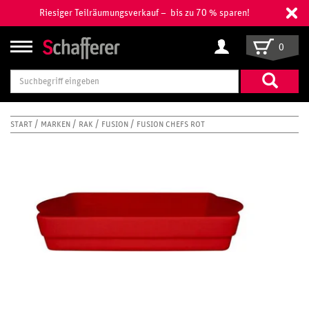
Riesiger Teilräumungsverkauf – bis zu 70 % sparen!
0
Suchbegriff
eingeben
START
MARKEN
RAK
FUSION
FUSION CHEFS ROT