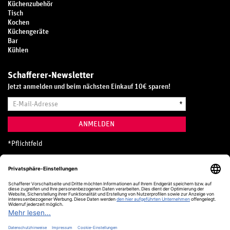
Küchenzubehör
Tisch
Kochen
Küchengeräte
Bar
Kühlen
Schafferer-Newsletter
Jetzt anmelden und beim nächsten Einkauf 10€ sparen!
E-
*
Mail-
Adresse
ANMELDEN
*
Pflichtfeld
Hotline
0800 20 70 300 (D)
Kostenlos aus dem deutschen Festnetz
24 Stunden / 365 Tage im Jahr
+49 (0) 761 5158 110