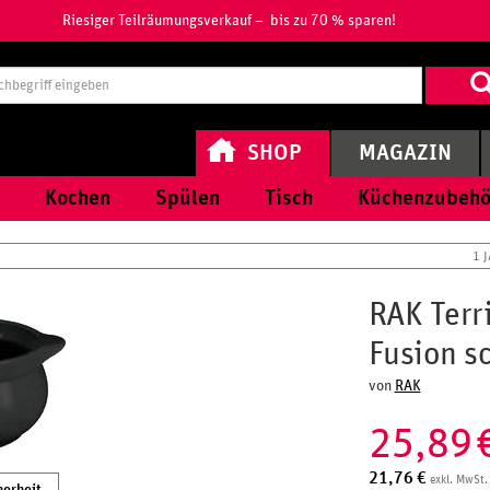
Riesiger Teilräumungsverkauf – bis zu 70 % sparen!
Suchbegri
eingeben
SHOP
MAGAZIN
Kochen
Spülen
Tisch
Küchenzubehö
1 
RAK Terri
Fusion s
von
RAK
25,89
21,76
€
exkl. MwSt.