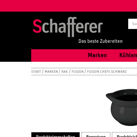
Marken
Kühlen
START
MARKEN
RAK
FUSION
FUSION CHEFS SCHWARZ