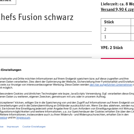
herheit
Lieferzeit: ca. 8 W
Versand 9,90 € zzg
 Chefs Fusion schwarz
Stück
2
1
VPE: 2 Stück