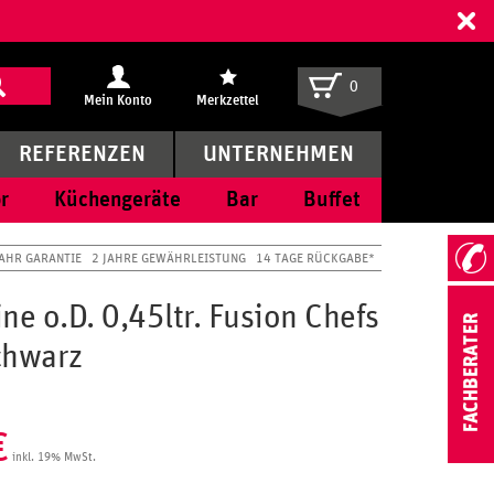
ff
0
Mein Konto
Merkzettel
REFERENZEN
UNTERNEHMEN
r
Küchengeräte
Bar
Buffet
JAHR GARANTIE
2 JAHRE GEWÄHRLEISTUNG
14 TAGE RÜCKGABE*
ne o.D. 0,45ltr. Fusion Chefs
chwarz
€
inkl. 19% MwSt.