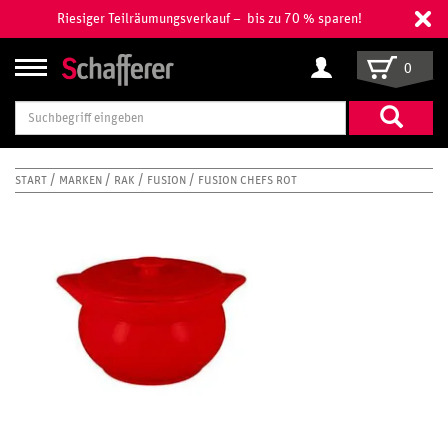
Riesiger Teilräumungsverkauf – bis zu 70 % sparen!
0
Suchbegriff
eingeben
START
MARKEN
RAK
FUSION
FUSION CHEFS ROT