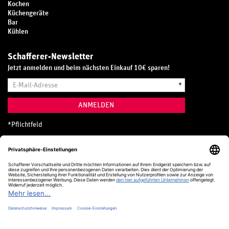
Kochen
Küchengeräte
Bar
Kühlen
Schafferer-Newsletter
Jetzt anmelden und beim nächsten Einkauf 10€ sparen!
E-
*
Mail-
Adresse
ANMELDEN
*
Pflichtfeld
Hotline
0800 20 70 300 (D)
Kostenlos aus dem deutschen Festnetz
24 Stunden / 365 Tage im Jahr
+49 (0) 761 5158 110
hotline@schafferer.de