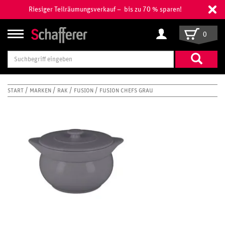
Riesiger Teilräumungsverkauf – bis zu 70 % sparen!
0
Suchbegriff
eingeben
START
MARKEN
RAK
FUSION
FUSION CHEFS GRAU