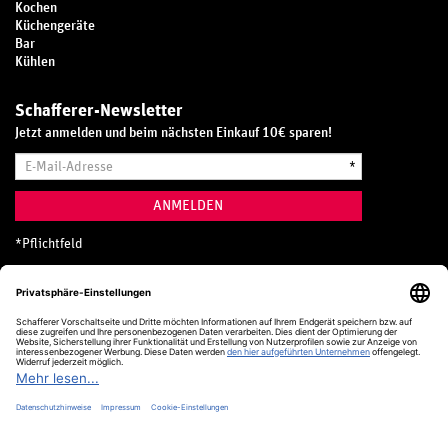
Kochen
Küchengeräte
Bar
Kühlen
Schafferer-Newsletter
Jetzt anmelden und beim nächsten Einkauf 10€ sparen!
E-
*
Mail-
Adresse
ANMELDEN
*
Pflichtfeld
Hotline
0800 20 70 300 (D)
Kostenlos aus dem deutschen Festnetz
24 Stunden / 365 Tage im Jahr
+49 (0) 761 5158 110
hotline@schafferer.de