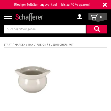
Riesiger Teilräumungsverkauf – bis zu 70 % sparen!
0
Suchbegriff
eingeben
START
MARKEN
RAK
FUSION
FUSION CHEFS ROT