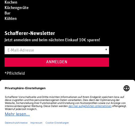
Kochen
Küchengeräte
Bar
Kühlen
Schafferer-Newsletter
Jetzt anmelden und beim nächsten Einkauf 10€ sparen!
E-
*
Mail-
Adresse
ANMELDEN
*
Pflichtfeld
Hotline
0800 20 70 300 (D)
Kostenlos aus dem deutschen Festnetz
24 Stunden / 365 Tage im Jahr
+49 (0) 761 5158 110
hotline@schafferer.de