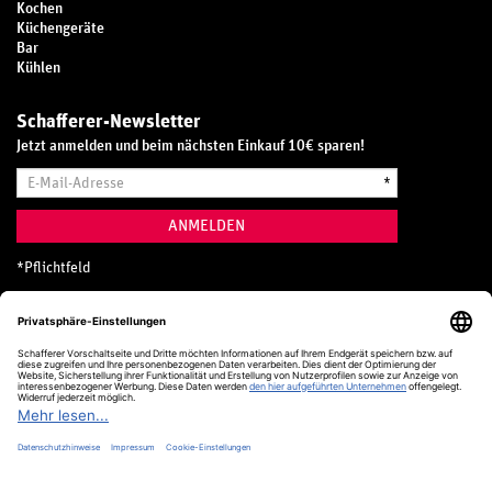
Kochen
Küchengeräte
Bar
Kühlen
Schafferer-Newsletter
Jetzt anmelden und beim nächsten Einkauf 10€ sparen!
E-
*
Mail-
Adresse
ANMELDEN
*
Pflichtfeld
Hotline
0800 20 70 300 (D)
Kostenlos aus dem deutschen Festnetz
24 Stunden / 365 Tage im Jahr
+49 (0) 761 5158 110
hotline@schafferer.de