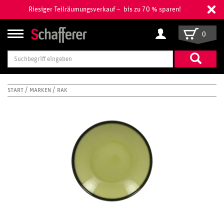
Riesiger Teilräumungsverkauf – bis zu 70 % sparen!
0
Suchbegriff
eingeben
START
MARKEN
RAK