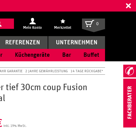
ff
0
Mein Konto
Merkzettel
REFERENZEN
UNTERNEHMEN
r
Küchengeräte
Bar
Buffet
JAHR GARANTIE
2 JAHRE GEWÄHRLEISTUNG
14 TAGE RÜCKGABE*
er tief 30cm coup Fusion
al
€
inkl. 19% MwSt.