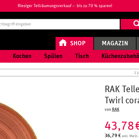
Riesiger Teilräumungsverkauf – bis zu 70 % sparen!
Suchbegri
eingeben
SHOP
MAGAZIN
Kochen
Spülen
Tisch
Küchenzubehö
1 
RAK Tell
Twirl cor
von
RAK
43,78
36,79
€
exkl. MwSt.