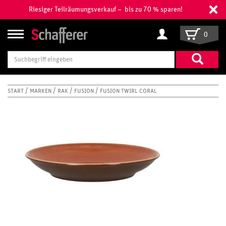
Riesiger Teilräumungsverkauf – bis zu 70 % sparen!
0
Suchbegriff
eingeben
START
MARKEN
RAK
FUSION
FUSION TWIRL CORAL