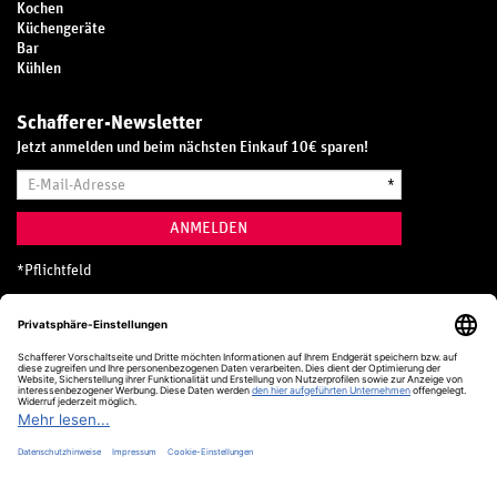
Kochen
Küchengeräte
Bar
Kühlen
Schafferer-Newsletter
Jetzt anmelden und beim nächsten Einkauf 10€ sparen!
E-
*
Mail-
Adresse
ANMELDEN
*
Pflichtfeld
Hotline
0800 20 70 300 (D)
Kostenlos aus dem deutschen Festnetz
24 Stunden / 365 Tage im Jahr
+49 (0) 761 5158 110
hotline@schafferer.de