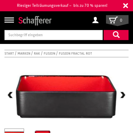
Riesiger Teilräumungsverkauf – bis zu 70 % sparen!
0
Suchbegriff
eingeben
START
MARKEN
RAK
FUSION
FUSION FRACTAL ROT