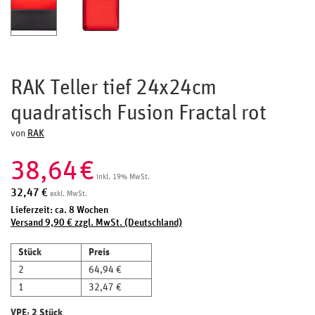
RAK Teller tief 24x24cm
quadratisch Fusion Fractal rot
von
RAK
38,64
€
inkl. 19% MwSt.
32,47
€
exkl. MwSt.
Lieferzeit: ca. 8 Wochen
Versand 9,90 € zzgl. MwSt. (Deutschland)
Stück
Preis
2
64,94 €
1
32,47 €
VPE: 2 Stück